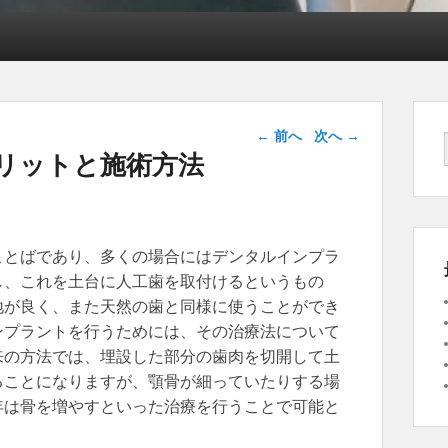
投稿ナビゲー
←
前へ
次へ
→
ション
リットと施術方法
ことばであり、多くの場合にはデンタルインプラ
し、これを土台に人工歯を取付けるというもの
地が良く、また天然の歯と同様に使うことができ
ンプラントを行うためには、その治療法について
来の方法では、埋設した部分の歯肉を切開して土
ることになりますが、顎骨が細っていたりする場
年は骨を増やすといった治療を行うことで可能と